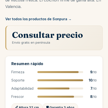
de viscosa fresca. El colchón firme de gama alta. En
Valencia.
Ver todos los productos de Sonpura →
Consultar precio
Envío gratis en península
Resumen rápido
Firmeza
9
/10
Soporte
10
/10
Adaptabilidad
7
/10
Frescor
8
/10
📏 Altura 32 cm
🛡️ Garantía 3 años