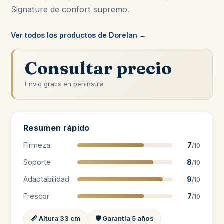
Signature de confort supremo.
Ver todos los productos de Dorelan →
Consultar precio
Envío gratis en península
Resumen rápido
Firmeza
7
/10
Soporte
8
/10
Adaptabilidad
9
/10
Frescor
7
/10
📏 Altura 33 cm
🛡️ Garantía 5 años