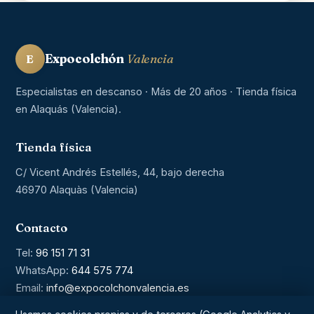
Expocolchón
Valencia
E
Especialistas en descanso · Más de 20 años · Tienda física
en Alaquás (Valencia).
Tienda física
C/ Vicent Andrés Estellés, 44, bajo derecha
46970 Alaquàs (Valencia)
Contacto
Tel:
96 151 71 31
WhatsApp:
644 575 774
Email:
info@expocolchonvalencia.es
Aviso legal y privacidad
Cookies